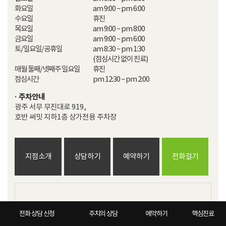
화요일

am 9:00 ~ pm 6:00

수요일

휴진

목요일

am 9:00 ~ pm 8:00

금요일

am 9:00 ~ pm 6:00

토/일요일/공휴일

am 8:30 ~ pm 1:30

(점심시간 없이 진료)

매월 둘째/넷째주 일요일

휴진

점심시간
pm 12:30 ~ pm 2:00
· 주차안내
광주 서무 무진대로 919,

호반 써밋 지하1층 상가전용 주차장
지점소개
상담하기
예약하기
전화걸기
전화 상담 신청
주치의 상담
예약하기
핵심진료