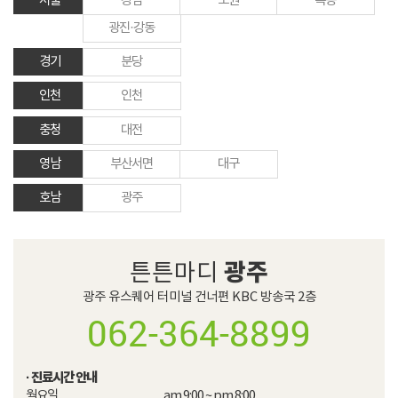
서울
강남
노원
목동
광진·강동
경기
분당
인천
인천
충청
대전
영남
부산서면
대구
호남
광주
광주
튼튼마디
광주 유스퀘어 터미널 건너편 KBC 방송국 2층
062-364-8899
· 진료시간 안내
월요일

am 9:00 ~ pm 8:00
