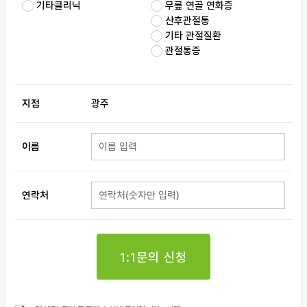
기타클리닉
무릎 연골 연화증
산후관절통
기타 관절질환
관절통증
지점
광주
이름
연락처
1:1문의 신청