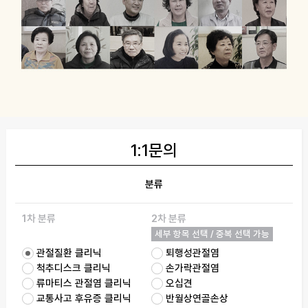
1:1문의
분류
1차 분류
2차 분류
세부 항목 선택 / 중복 선택 가능
관절질환 클리닉
퇴행성관절염
척추디스크 클리닉
손가락관절염
류마티스 관절염 클리닉
오십견
교통사고 후유증 클리닉
반월상연골손상