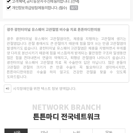
고객 혜택, 공지 등 문자 수신에 동의합니다. (선택)
개인정보 취급방침에 동의합니다. (필수)
보기
광주 광천터미널 유스퀘어 고관절염 비수술 치료 튼튼마디한의원
광주 광천터미널 유스퀘어 고관절염이란, 체중을 지탱하는 고관절에 생기는
관절염입니다. 관절 중에서도 큰 관절이기 때문에 힘을 많이 쓰는 만큼 고관절염이
발생하기도 쉽습니다. 광천터미널 유스퀘어 고관절염은 체중을 지탱하면서 무게를
양 다리로 분산시키기 때문에 힘을 비스듬하게 받게되는 불안정한 구조와 일생동안
많은 힘을 견뎌내면서 연골이 약해지고, 퇴행성 관절염이 나타나기 쉽습니다.
광천터미널 유스퀘어 고관절염 치료 꼭 수술만이 답은 아닙니다. 많은 분들이
고관절은 관절의 크기가 큰 만큼 수술이 꼭 필요하다고 생각하시지만,
튼튼마디한의원은 수술을 하지 않고도 건강한 관절을 찾을 수 있도록
도와드립니다.
시각장애인을 위한 텍스트 정보 영역입니다.
NETWORK BRANCH
튼튼마디 전국네트워크