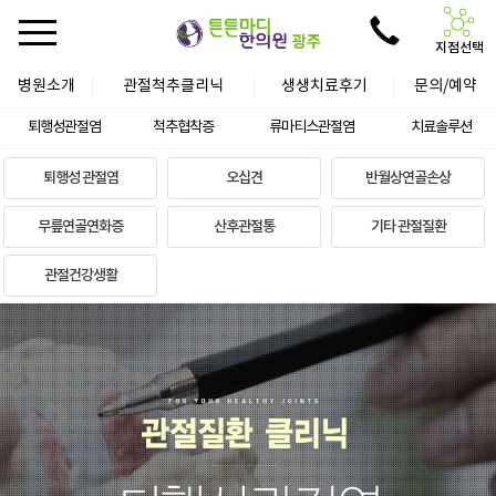
지점선택
병원소개
관절척추클리닉
생생치료후기
문의/예약
퇴행성관절염
척추협착증
류마티스관절염
치료솔루션
퇴행성 관절염
오십견
반월상연골손상
무릎연골연화증
산후관절통
기타 관절질환
관절건강생활