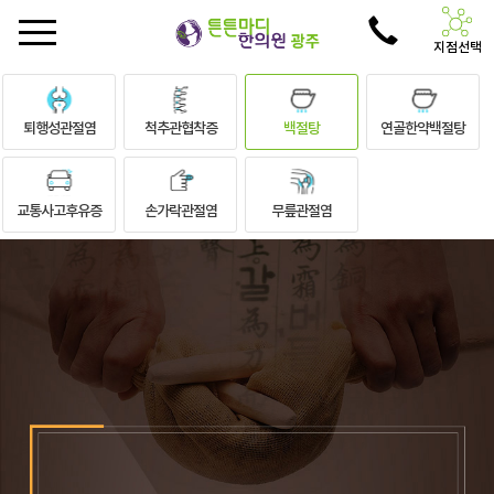
지점선택
퇴행성관절염
척추관협착증
백절탕
연골한약백절탕
교통사고후유증
손가락관절염
무릎관절염