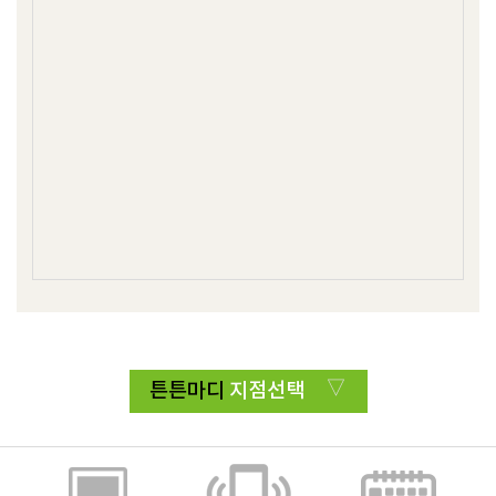
튼튼마디
지점선택