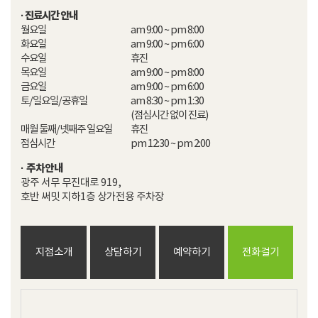
· 진료시간 안내
월요일

am 9:00 ~ pm 8:00

화요일

am 9:00 ~ pm 6:00

수요일

휴진

목요일

am 9:00 ~ pm 8:00

금요일

am 9:00 ~ pm 6:00

토/일요일/공휴일

am 8:30 ~ pm 1:30

(점심시간 없이 진료)

매월 둘째/넷째주 일요일

휴진

점심시간
pm 12:30 ~ pm 2:00
· 주차안내
광주 서무 무진대로 919,

호반 써밋 지하1층 상가전용 주차장
지점소개
상담하기
예약하기
전화걸기