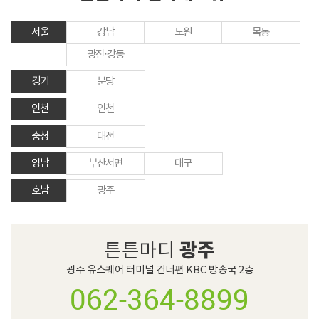
서울
강남
노원
목동
광진·강동
경기
분당
인천
인천
충청
대전
영남
부산서면
대구
호남
광주
광주
튼튼마디
광주 유스퀘어 터미널 건너편 KBC 방송국 2층
062-364-8899