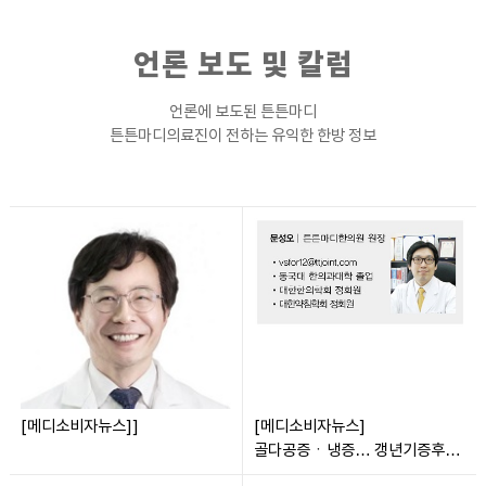
언론 보도 및 칼럼
언론에 보도된 튼튼마디
튼튼마디의료진이 전하는 유익한 한방 정보
[메디소비자뉴스]]
[메디소비자뉴스]
골다공증ㆍ냉증… 갱년기증후군,
한방 친화적 치료법은