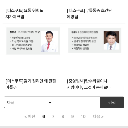
[더스쿠프]요통 위험도
[더스쿠프]무릎통증 초간단
자가체크법
예방팁
[더스쿠프]감기 걸리면 왜 관절
[중앙일보]탄수화물이냐
아플까
지방이냐, 그것이 문제로다
검색
< 이전
6
7
8
9
10
다음 >