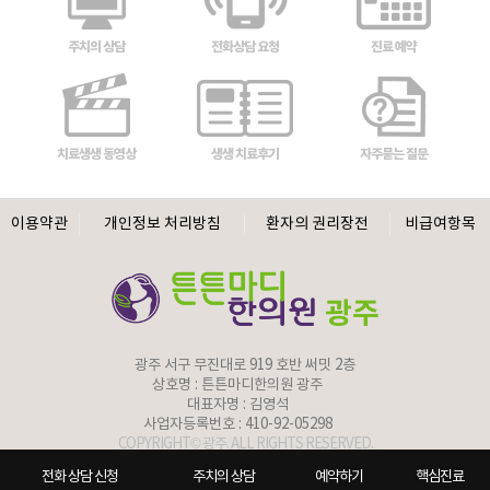
주치의 상담
전화상담 요청
진료 예약
치료생생 동영상
생생 치료후기
자주묻는 질문
이용약관
개인정보 처리방침
환자의 권리장전
비급여항목
광주 서구 무진대로 919 호반 써밋 2층
상호명 :
튼튼마디한의원 광주
대표자명 : 김영석
사업자등록번호 : 410-92-05298
COPYRIGHT© 광주. ALL RIGHTS RESERVED.
병원홈페이지제작
전화 상담 신청
주치의 상담
예약하기
핵심진료