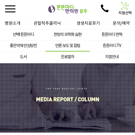
지점선택
병원소개
관절척추클리닉
생생치료후기
문의/예약
선택! 튼튼마디
한방의 과학화 실현
튼튼마디 연혁
좋은약재 안심탕전
언론 보도 및 칼럼
튼튼마디 TV
도서
진료절차
지점안내